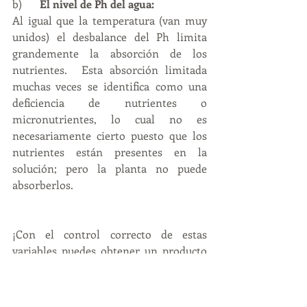
b)	
El nivel de Ph del agua:  
Al igual que la temperatura (van muy 
unidos) el desbalance del Ph limita 
grandemente la absorción de los 
nutrientes.  Esta absorción limitada 
muchas veces se identifica como una 
deficiencia de nutrientes o 
micronutrientes, lo cual no es 
necesariamente cierto puesto que los 
nutrientes están presentes en la 
solución; pero la planta no puede 
absorberlos.
¡Con el control correcto de estas 
variables puedes obtener un producto 
de la máxima calidad; incluyendo 
vegetales que no sean amargos, sin 
tallos alargados y con un vibrante color 